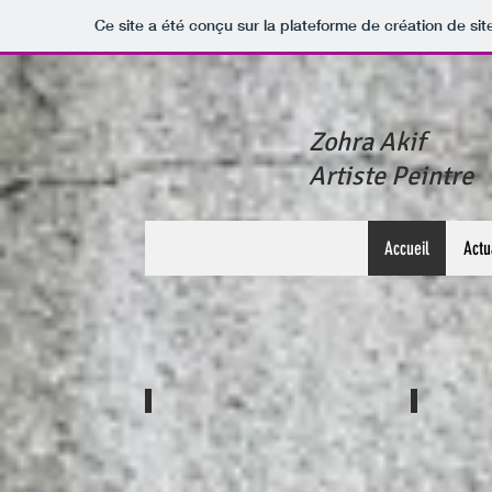
Ce site a été conçu sur la plateforme de création de sit
Zohra Akif
Artiste Peintre
Accueil
Actu
Hasard de la lumière
Voltige